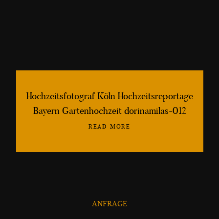
lebendige, schöne und kreative
Hochzeitsfotografien
©2013-2026 Fotografin Dorina Milaş
Hochzeitsfotograf Köln Hochzeitsreportage
Bayern Gartenhochzeit dorinamilas-012
READ MORE
ANFRAGE