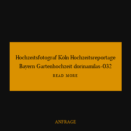
lebendige, schöne und kreative
Hochzeitsfotografien
©2013-2026 Fotografin Dorina Milaş
Hochzeitsfotograf Köln Hochzeitsreportage
Bayern Gartenhochzeit dorinamilas-032
READ MORE
ANFRAGE