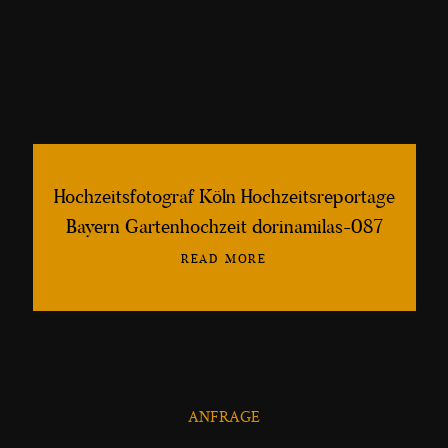
lebendige, schöne und kreative
Hochzeitsfotografien
©2013-2026 Fotografin Dorina Milaş
Hochzeitsfotograf Köln Hochzeitsreportage
Bayern Gartenhochzeit dorinamilas-087
READ MORE
ANFRAGE