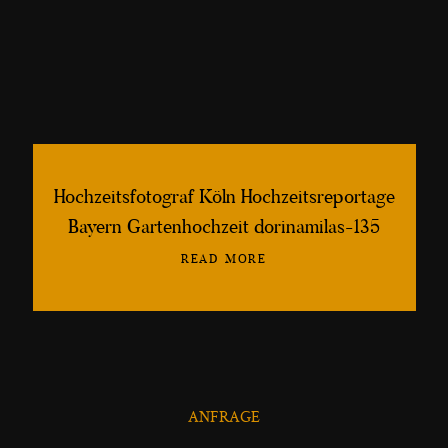
lebendige, schöne und kreative
Hochzeitsfotografien
©2013-2026 Fotografin Dorina Milaş
Hochzeitsfotograf Köln Hochzeitsreportage
Bayern Gartenhochzeit dorinamilas-135
READ MORE
ANFRAGE